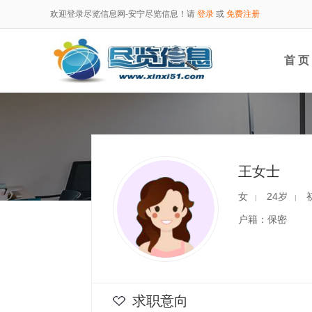
欢迎登录尽览信息网-安宁尽览信息！请
登录
或
免费注册
首 页
王女士
女
24岁
|
|
户籍：保密
求职意向