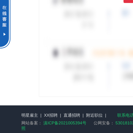
明星雇主
|
XX招聘
|
直通招聘
|
附近职位
|
联系电话：
网站备案：
滇ICP备2021005394号
公网安备：
5301810
照