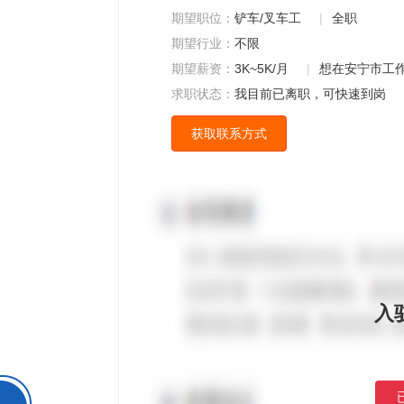
期望职位：
铲车/叉车工
|
全职
期望行业：
不限
期望薪资：
3K~5K/月
|
想在安宁市工
求职状态：
我目前已离职，可快速到岗
获取联系方式
入